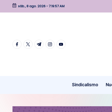
sáb., 8 ago. 2026
-
7:19:58 AM
Skip
to
content
facebook.com
twitter.com
t.me
instagram.com
youtube.com
Sindicalismo
Nu