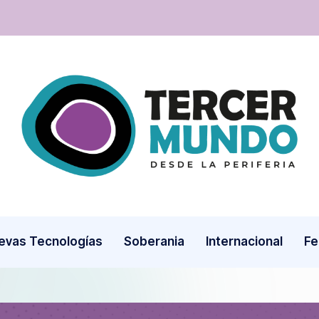
T
Desde
la
e
periferia
r
c
evas Tecnologías
Soberania
Internacional
Fe
e
r