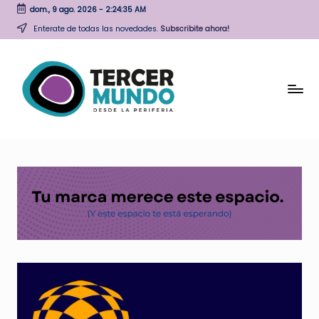
dom., 9 ago. 2026
-
2:24:36 AM
Skip
Enterate de todas las novedades.
Subscribite ahora!
to
content
T
Desde
la
e
periferia
r
c
e
r
M
u
n
d