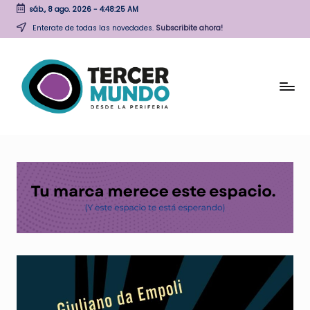
sáb., 8 ago. 2026
-
4:48:25 AM
Skip
Enterate de todas las novedades.
Subscribite ahora!
to
content
T
Desde
la
e
periferia
r
c
e
r
M
u
n
d